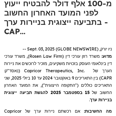
מ-100 אלף דולר להבטיח ייעוץ
לפני המועד האחרון החשוב
בתביעה ייצוגית בניירות ערך -
CAP…
ניו יורק, Sept. 03, 2025 (GLOBE NEWSWIRE) --
), משרד עורכי
Rosen Law Firm
משרד רוזן עורכי דין (
מדוע:
דין בינלאומי העוסק בזכויות משקיעים, מזכיר לרוכשים את ניירות
(נאסד"ק:
Capricor Therapeutics, Inc.
הערך של
) בין התאריכים 9 באוקטובר 2024 עד 10 ביולי 2025, שני
CAPR
התאריכים כוללים ("התקופה הייצוגית"), את המועד האחרון
להגשת תביעה ייצוגית
2025
בספטמבר
15
החשוב של
.
בניירות ערך
Capricor
אם רכשתם ניירות ערך של
מה החשיבות: