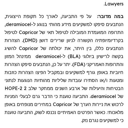
.
Lawyers
במה מדובר:
על פי התביעה, לאורך כל תקופת הייצוגית,
,
deramiocel
הנתבעים סיפקו למשקיעים מידע מהותי בנוגע ל-
לטיפול
Capricor
התרופה המועמדת המובילה לטיפול תאי של
בקרדיומיופתיה הקשורה לניוון שרירים דושן (DMD). הצהרות
להשיג
Capricor
הנתבעים כללו, בין היתר, את יכולתה של
ממינהל המזון
deramiocel
בקשה לרישיון ביולוגי (BLA) ל-
והתרופות האמריקני (FDA). יתר על כן, הנתבעים סיפקו הצהרות
חיוביות באופן גורף למשקיעים ובמקביל הפיצו הצהרות כוזבות
ומטעות ו/או הסתירו עובדות שליליות מהותיות הנוגעות לנתוני
הבטיחות והיעילות של ארבע השנים ממחקר שלב 2 HOPE-2
. התביעה טוענת כי הדבר גרם לבעלי המניות
deramiocel
של
במחירים מנופחים באופן
Capricor
לרכוש את ניירות הערך של
מלאכותי. כאשר הפרטים האמיתיים נכנסו לשוק, התביעה טוענת
כי למשקיעים נגרם נזק.