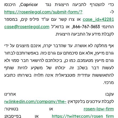
, היכנסו
Capricor
כדי להצטרף לתביעה הייצוגית נגד
https://rosenlegal.com/submit-form/?
ל-
או צרו קשר עם עו"ד פיליפ קים, במספר
case_id=42281
case@rosenlegal.com
החינמי 866-767-3653, או בדוא"ל
לקבלת מידע על התביעה הייצוגית.
אף מחלקה לא אושרה. עד שהדבר יקרה, אינכם מיוצגים על ידי
גורם מייעץ, אלא אם סיכמתם עם גורם כזה. באפשרותכם לבחור
גורם מייעץ מטעמכם. כמו כן, ביכולתכם להישאר חבר סמוי ולא
לעשות דבר בשלב זה. יכולתו של משקיע להיות שותף
להתאוששות עתידית פוטנציאלית אינה תלויה בשירותו כתובע
מרכזי.
עקבו אחרינו
/www.linkedin.com/company/the-
לקבלת עידכונים בלינקדאין:
או בטוויטר:
rosen-law-firm
או בפייסבוק:
https://twitter.com/rosen_firm