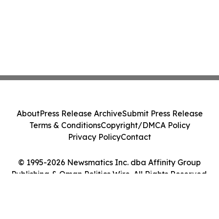
About
Press Release Archive
Submit Press Release
Terms & Conditions
Copyright/DMCA Policy
Privacy Policy
Contact
© 1995-2026 Newsmatics Inc. dba Affinity Group
Publishing & Oman Politics Wire. All Rights Reserved.
Cookie Settings / Your Privacy Choices