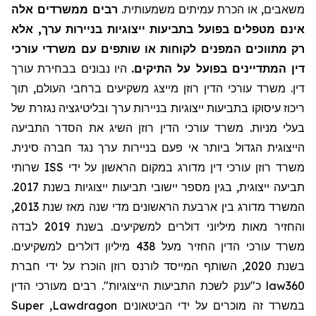
משאבים, או הכרת עמיתים משמעותית.
רבים ממשרדים אלה
אינם מטפלים בפועל בתביעות ייצוגיות בניירות ערך, אלא
רק מתווכים המפנים לקוחות או שותפים עם משרדי עורכי
דין המתדיינים בפועל על התיקים.
היו נבונים בבחירת עורך
דין. משרד עורכי הדין רוזן מייצג משקיעים ברחבי העולם, תוך
ריכוז עיסוקו בתביעות ייצוגיות בניירות ערך ובליטיגציה נגזרת של
בעלי מניות. משרד עורכי הדין רוזן השיג את הסדר התביעה
הייצוגית הגדול ביותר אי פעם בניירות ערך נגד חברה סינית.
שרותי
ISS
משרד רוזן עורכי דין מדורג במקום הראשון על ידי
תביעה ייצוגית, בגין מספר יישובי תביעות ייצוגיות בשנת 2017.
המשרד מדורג בין ארבעת הראשונים מדי שנה מאז שנת 2013,
והחזיר מאות מיליוני דולרים למשקיעים. בשנת 2019 לבדה
משרד עורכי הדין החזיר מעל 438 מיליון דולרים למשקיעים.
בשנת 2020, השותף המייסד לורנס רוזן הוכרז על ידי חברת
כ"ענק לשכת התביעות הייצוגיות". רבים מעורכי הדין
law360
Super
,
Lawdragon
במשרד זה מוכרים על ידי הביטאונים