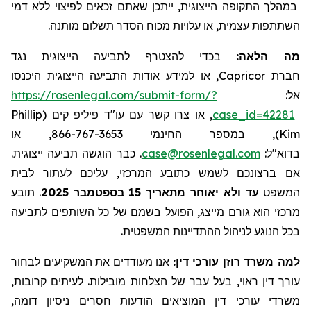
במהלך התקופה הייצוגית, ייתכן שאתם זכאים לפיצוי ללא דמי
השתתפות עצמית, או עלויות מכוח הסדר תשלום מותנה.
מה הלאה:
בכדי להצטרף לתביעה הייצוגית נגד
, או למידע אודות התביעה הייצוגית היכנסו
Capricor
חברת
https://rosenlegal.com/submit-form/?
אל:
Phillip
, או צרו קשר עם עו"ד פיליפ קים (
case_id=42281
), במספר החינמי 866-767-3653, או
Kim
. כבר הוגשה תביעה ייצוגית.
case@rosenlegal.com
בדוא"ל:
אם ברצונכם לשמש כתובע המרכזי, עליכם לעתור לבית
תובע
.
בספטמבר 2025
עד ולא יאוחר מתאריך 15
המשפט
מרכזי הוא גורם מייצג, הפועל בשמם של כל השותפים לתביעה
בכל הנוגע לניהול ההתדיינות המשפטית.
למה משרד רוזן עורכי דין:
אנו מעודדים את המשקיעים לבחור
עורך דין ראוי, בעל עבר של הצלחות מובילות. לעיתים קרובות,
משרדי עורכי דין המוציאים הודעות חסרים ניסיון דומה,